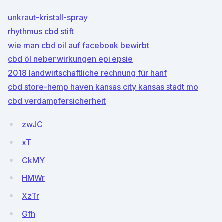
unkraut-kristall-spray
rhythmus cbd stift
wie man cbd oil auf facebook bewirbt
cbd öl nebenwirkungen epilepsie
2018 landwirtschaftliche rechnung für hanf
cbd store-hemp haven kansas city kansas stadt mo
cbd verdampfersicherheit
zwJC
xT
CkMY
HMWr
XzTr
Gfh